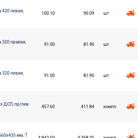
 420 левая,
100.10
90.09
шт.
 320 правая,
91.00
81.90
шт.
 320 левая,
91.00
81.90
шт.
з ДСП, пр/лев
457.60
411.84
компл.
560х435 мм, 7
4 842.50
4 358.25
компл.