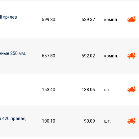
! пр/лев
599.30
539.37
компл.
нные 250 мм,
657.80
592.02
компл.
153.40
138.06
шт.
 420 правая,
100.10
90.09
шт.