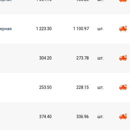
черная
1 223.30
1 100.97
шт.
304.20
273.78
шт.
253.50
228.15
шт.
374.40
336.96
шт.