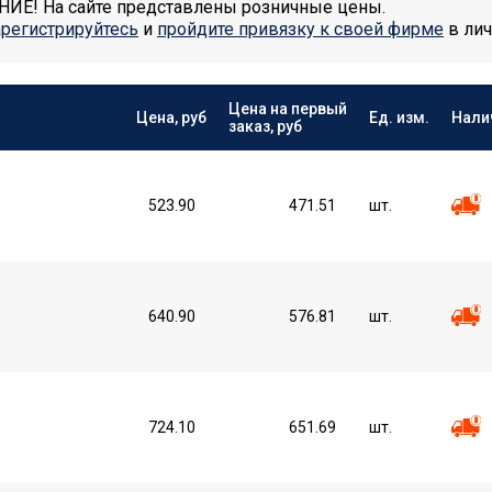
Е! На сайте представлены розничные цены.
арегистрируйтесь
и
пройдите привязку к своей фирме
в лич
Цена на первый
Цена, руб
Ед. изм.
Нали
заказ, руб
523.90
471.51
шт.
640.90
576.81
шт.
724.10
651.69
шт.